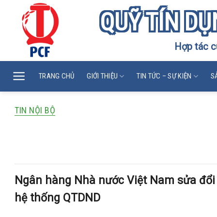
Skip
QUỸ TÍN DỤ
to
content
Hợp tác c
TRANG CHỦ
GIỚI THIỆU
TIN TỨC – SỰ KIỆN
S
TIN NỘI BỘ
Ngân hàng Nhà nước Việt Nam sửa đổi m
thống QTDND
Ngân hàng Nhà nước Việt Nam sửa đổi 
hệ thống QTDND