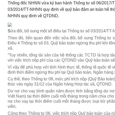
Thống đốc NHNN vừa ký ban hành Thông tư số 06/2017/TT-
03/2014/TT-NHNN quy định về quỹ bảo đảm an toàn hệ thố
NHNN quy định về QTDND.
S
ửa đổi, bổ sung một số điều tại Thông tư số 03/2014/T
Theo đó, liên quan đến việc sửa đổi, bổ sung Thông tư 
Điều 4 Thông tư số 03, Quỹ bảo toàn ngừng thu phí khi tổ
xã.
“Tuy nhiên, tổng tài sản của hệ thống các TCTD là hợp t
với việc trích nộp phí của các QTDND vào Quỹ bảo toàn s
Vì vậy để phù hợp với tình hình thực tế, thông lệ quốc tế 
định thời điểm ngừng thu phí tại Quỹ bảo toàn, Ngân hàng
Cụ thể, theo Thông tư 06, mức phí trích nộp (Quỹ Bảo toà
thúc vào ngày 31/12 của Ngân hàng Hợp tác xã, QTDND.
Dư nợ cho vay bình quân năm được tính bằng tổng dư nợ
Việt Nam) tại thời điểm cuối mỗi tháng trong năm chia cho
nợ cho vay tại thời điểm cuối mỗi tháng được loại trừ ph
viên.
Cũng theo Thông tư 06, việc trích nộp Quỹ bảo toàn của n