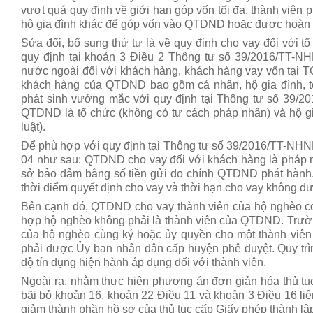
vượt quá quy định về giới hạn góp vốn tối đa, thành viên
hộ gia đình khác để góp vốn vào QTDND hoặc được hoàn tr
Sửa đổi, bổ sung thứ tư là về quy định cho vay đối với 
quy định tại khoản 3 Điều 2 Thông tư số 39/2016/TT-N
nước ngoài đối với khách hàng, khách hàng vay vốn tại TC
khách hàng của QTDND bao gồm cá nhân, hộ gia đình, t
phát sinh vướng mắc với quy định tại Thông tư số 39/
QTDND là tổ chức (không có tư cách pháp nhân) và hộ gi
luật).
Để phù hợp với quy định tại Thông tư số 39/2016/TT-NHN
04 như sau: QTDND cho vay đối với khách hàng là pháp nh
sở bảo đảm bằng số tiền gửi do chính QTDND phát hành. 
thời điểm quyết định cho vay và thời hạn cho vay không đượ
Bên cạnh đó, QTDND cho vay thành viên của hộ nghèo có
hợp hộ nghèo không phải là thành viên của QTDND. Trườn
của hộ nghèo cùng ký hoặc ủy quyền cho một thành viên
phải được Ủy ban nhân dân cấp huyện phê duyệt. Quy trìn
độ tín dụng hiện hành áp dụng đối với thành viên.
Ngoài ra, nhằm thực hiện phương án đơn giản hóa thủ t
bãi bỏ khoản 16, khoản 22 Điều 11 và khoản 3 Điều 16 liê
giảm thành phần hồ sơ của thủ tục cấp Giấy phép thành lậ