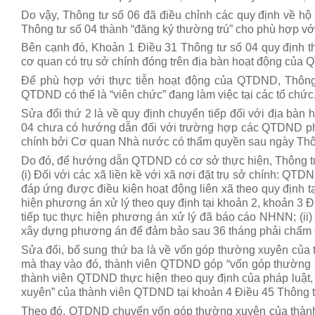
Do vậy, Thông tư số 06 đã điều chỉnh các quy định về hộ
Thông tư số 04 thành “đăng ký thường trú” cho phù hợp với 
Bên cạnh đó, Khoản 1 Điều 31 Thông tư số 04 quy định t
cơ quan có trụ sở chính đóng trên địa bàn hoạt động của
Để phù hợp với thực tiễn hoạt động của QTDND, Thông
QTDND có thể là “viên chức” đang làm việc tại các tổ chứ
Sửa đổi thứ 2 là về quy định chuyển tiếp đối với địa bàn
04 chưa có hướng dẫn đối với trường hợp các QTDND phải 
chính bởi Cơ quan Nhà nước có thẩm quyền sau ngày Thông
Do đó, để hướng dẫn QTDND có cơ sở thực hiện, Thông t
(i) Đối với các xã liền kề với xã nơi đặt trụ sở chính: QTD
đáp ứng được điều kiện hoạt động liên xã theo quy định 
hiện phương án xử lý theo quy định tại khoản 2, khoản 3 Đ
tiếp tục thực hiện phương án xử lý đã báo cáo NHNN; (ii)
xây dựng phương án để đảm bảo sau 36 tháng phải chấm dứt 
Sửa đổi, bổ sung thứ ba là về vốn góp thường xuyên của 
mà thay vào đó, thành viên QTDND góp “vốn góp thường n
thành viên QTDND thực hiện theo quy định của pháp luật,
xuyên” của thành viên QTDND tại khoản 4 Điều 45 Thông t
Theo đó, QTDND chuyển vốn góp thường xuyên của thành 