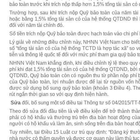
bảo toàn trước khi trích nộp thấp hơn 1,5% tổng tài sản c
Trường hợp, sau khi trích nộp Quỹ bảo toàn của năm tà
hoặc bằng 1,5% tổng tài sản có của hệ thống QTDND thì
đối với năm tài chính đó.
Số tiền trích nộp Quỹ bảo toàn được hạch toán vào chi p
Lý giải về những điều chỉnh này, NHNN Việt Nam cho biết,
số “tổng tài sản có của hệ thống TCTD là hợp tác xã” so v
tiễn và thông lệ quốc tế đối với mức phí tham gia quỹ bảo t
NHNN Việt Nam khẳng định, khi điều chỉnh tỷ lệ theo quy 
phí khi đạt 1,5% tổng tài sản có của hệ thống QTDND, bởi n
QTDND, Quỹ bảo toàn còn có nguồn thu từ phần nộp phí bả
của Quỹ bảo toàn, lợi nhuận được để lại từ nguồn vốn h
được sử dụng bổ sung quỹ bảo toàn (khoản 3 Điều 4). The
rút ngắn thời gian so với quy định hiện hành.
Sửa
đổi, bổ sung một số điều tại Thông tư số 04/2015/
Theo đó sửa đổi đầu tiên là về điều kiện để trở thành 
phải có hộ khẩu và thường trú trên địa bàn hoạt động 
người có hộ khẩu và làm ăn, sinh sống trên địa bàn hoạt
Tuy nhiên, tại Điều 15 Luật cư trú quy định: “Đăng ký th
nhà nước có thẩm quyền và được cơ quan này làm thủ tục 