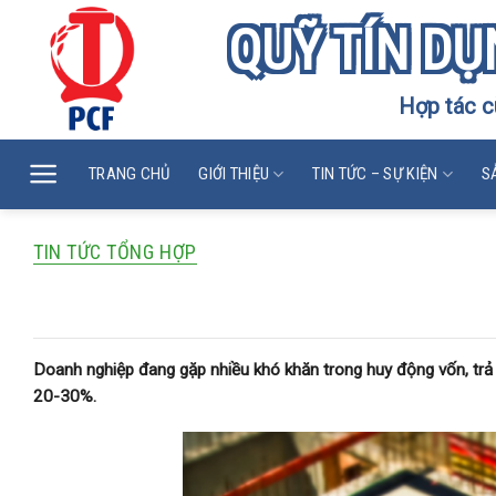
Skip
QUỸ TÍN DỤ
to
content
Hợp tác c
TRANG CHỦ
GIỚI THIỆU
TIN TỨC – SỰ KIỆN
S
TIN TỨC TỔNG HỢP
Khủng hoảng thiếu vốn đã lan rộng ra nh
Doanh nghiệp đang gặp nhiều khó khăn trong huy động vốn, trả nợ
20-30%.