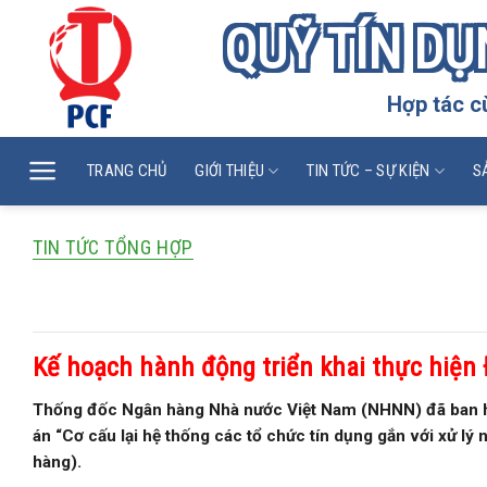
QUỸ TÍN DỤ
Hợp tác c
TRANG CHỦ
GIỚI THIỆU
TIN TỨC – SỰ KIỆN
S
TIN TỨC TỔNG HỢP
Kế hoạch hành động triển khai thực hiệ
Kế hoạch hành động triển khai thực hiện 
Thống đốc Ngân hàng Nhà nước Việt Nam (NHNN) đã ban hà
án “Cơ cấu lại hệ thống các tổ chức tín dụng gắn với xử 
hàng).