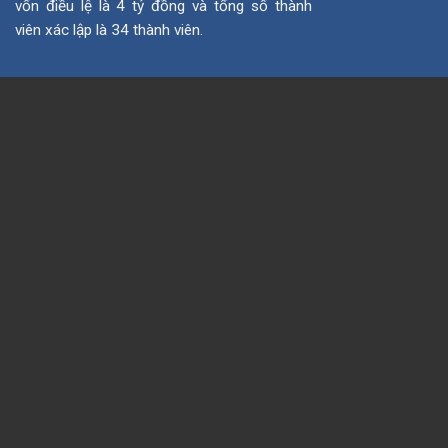
vốn điều lệ là 4 tỷ đồng và tổng số thành
viên xác lập là 34 thành viên.