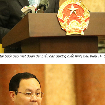
ại buổi gặp mặt đoàn đại biểu các gương điển hình, tiêu biểu TP. 