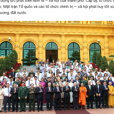
 động lực phát triển kinh tế – xã hội của thành phố. Cấp ủy, tổ chức
. Mặt trận Tổ quốc và các tổ chức chính trị – xã hội phát huy tốt s
hương, đất nước.