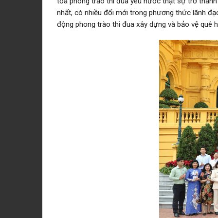
tỏa phong trào thi đua yêu nước thật sự trở thành
nhất, có nhiều đổi mới trong phương thức lãnh đạo
động phong trào thi đua xây dựng và bảo vệ quê 