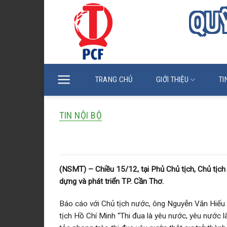
Skip
QUỸ
to
content
TRANG CHỦ
GIỚI THIỆU
TI
TIN NỘI BỘ
Chủ tịch nước Võ Văn Thưởng gặ
(NSMT) – Chiều 15/12, tại Phủ Chủ tịch, Chủ tịc
dựng và phát triển TP. Cần Thơ.
Báo cáo với Chủ tịch nước, ông Nguyễn Văn Hiếu 
tịch Hồ Chí Minh “Thi đua là yêu nước, yêu nước là