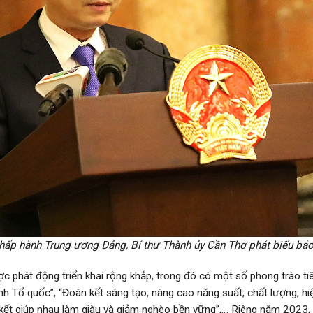
ấp hành Trung ương Ðảng, Bí thư Thành ủy Cần Thơ phát biểu báo 
c phát động triển khai rộng khắp, trong đó có một số phong trào t
nh Tổ quốc”, “Đoàn kết sáng tạo, nâng cao năng suất, chất lượng, hiệ
 kết giúp nhau làm giàu và giảm nghèo bền vững”,… Riêng năm 2023, 