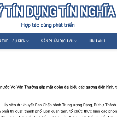
 TÍN DỤNG TÍN NGHĨA
Hợp tác cùng phát triển
N TỨC – SỰ KIỆN
SẢN PHẨM DỊCH VỤ
HÌNH ẢNH
p mặt đoàn đại biểu các gương điển hình, t
h nước Võ Văn Thưởng gặp mặt đoàn đại biểu các gương điển hình, t
– Ủy viên dự khuyết Ban Chấp hành Trung ương Ðảng, Bí thư Thành ủ
 phải thi đua”, thành phố luôn quan tâm, tổ chức thực hiện các phong 