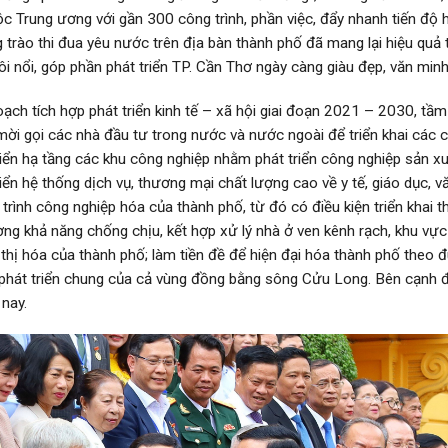
 Trung ương với gần 300 công trình, phần việc, đẩy nhanh tiến độ 
g trào thi đua yêu nước trên địa bàn thành phố đã mang lại hiệu quả 
ôi nổi, góp phần phát triển TP. Cần Thơ ngày càng giàu đẹp, văn minh,
ch tích hợp phát triển kinh tế – xã hội giai đoạn 2021 – 2030, tầ
i gọi các nhà đầu tư trong nước và nước ngoài để triển khai các cô
riển hạ tầng các khu công nghiệp nhằm phát triển công nghiệp sản xuấ
iển hệ thống dịch vụ, thương mại chất lượng cao về y tế, giáo dục, vă
rình công nghiệp hóa của thành phố, từ đó có điều kiện triển khai th
ường khả năng chống chịu, kết hợp xử lý nhà ở ven kênh rạch, khu vự
thị hóa của thành phố; làm tiền đề để hiện đại hóa thành phố theo
phát triển chung của cả vùng đồng bằng sông Cửu Long. Bên cạnh đó 
nay.