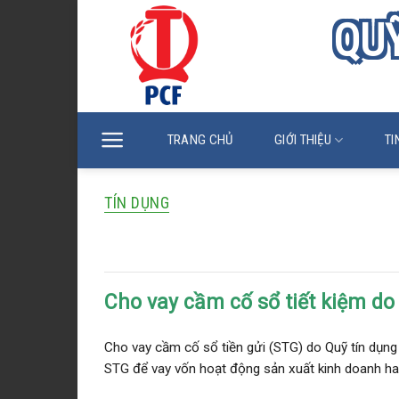
Skip
QUỸ
to
content
TRANG CHỦ
GIỚI THIỆU
TI
TÍN DỤNG
Cho vay cầm cố sổ tiết kiệm do
Cho vay cầm cố sổ tiết kiệm do
Cho vay cầm cố sổ tiền gửi (STG) do Quỹ tín dụn
STG để vay vốn hoạt động sản xuất kinh doanh hay