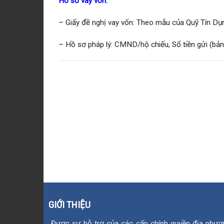
Hồ sơ vay vốn:
– Giấy đề nghị vay vốn: Theo mẫu của Quỹ Tín Dụ
– Hồ sơ pháp lý: CMND/hộ chiếu, Sổ tiền gửi (bản
GIỚI THIỆU
Được sự hỗ trợ của các cấp chính quyền địa phươ