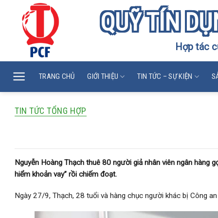
Skip
QUỸ TÍN DỤ
to
content
Hợp tác c
TRANG CHỦ
GIỚI THIỆU
TIN TỨC – SỰ KIỆN
S
TIN TỨC TỔNG HỢP
600 người ở Sài Gòn sập bẫy vay ‘lãi suấ
Nguyễn Hoàng Thạch thuê 80 người giả nhân viên ngân hàng gọi đ
hiểm khoản vay” rồi chiếm đoạt.
Ngày 27/9, Thạch, 28 tuổi và hàng chục người khác bị Công a