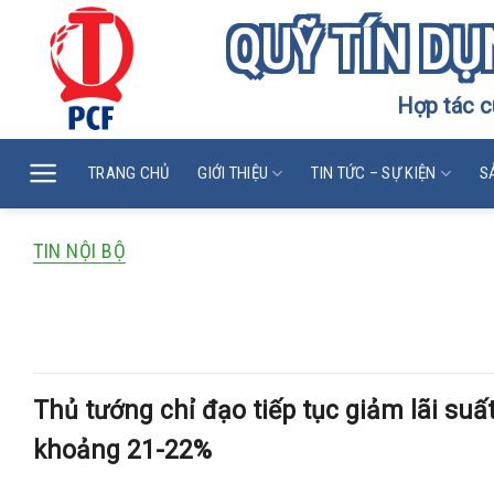
Skip
QUỸ TÍN DỤ
to
content
Hợp tác c
TRANG CHỦ
GIỚI THIỆU
TIN TỨC – SỰ KIỆN
S
TIN NỘI BỘ
Thủ tướng chỉ đạo tiếp tục giảm lãi suấ
21-22%
Thủ tướng chỉ đạo tiếp tục giảm lãi suấ
khoảng 21-22%