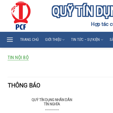
Skip
QUỸ TÍN DỤ
to
content
Hợp tác c
TRANG CHỦ
GIỚI THIỆU
TIN TỨC – SỰ KIỆN
S
TIN NỘI BỘ
THÔNG BÁO
THÔNG BÁO
QUỸ TÍN DỤNG NHÂN DÂN
TÍN NGHĨA
_______