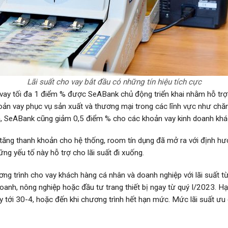
Lãi suất cho vay bắt đầu có những tín hiệu tích cực
ho vay tối đa 1 điểm % được SeABank chủ động triển khai nhằm hỗ trợ
oản vay phục vụ sản xuất và thương mại trong các lĩnh vực như chăn
ra, SeABank cũng giảm 0,5 điểm % cho các khoản vay kinh doanh khá
ăng thanh khoản cho hệ thống, room tín dụng đã mở ra với định hướ
g yếu tố này hỗ trợ cho lãi suất đi xuống.
ng trình cho vay khách hàng cá nhân và doanh nghiệp với lãi suất từ
nh, nông nghiệp hoặc đầu tư trang thiết bị ngay từ quý I/2023. Hạn
 tới 30-4, hoặc đến khi chương trình hết hạn mức. Mức lãi suất ưu đã