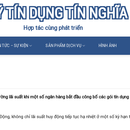
 TÍN DỤNG TÍN NGHĨA
Hợp tác cùng phát triển
N TỨC – SỰ KIỆN
SẢN PHẨM DỊCH VỤ
HÌNH ẢNH
rường lãi suất khi một số ngân hàng bắt đầu công bố các gói tín dụng 
ng, không chỉ lãi suất huy động tiếp tục hạ nhiệt ở một số kỳ hạn 