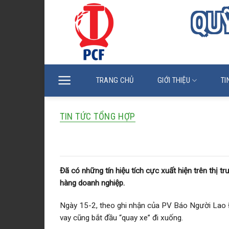
Skip
QUỸ
to
content
TRANG CHỦ
GIỚI THIỆU
TI
TIN TỨC TỔNG HỢP
Lãi suất bắt đầu quay xe
Đã có những tín hiệu tích cực xuất hiện trên thị t
hàng doanh nghiệp.
Ngày 15-2, theo ghi nhận của PV Báo Người Lao Độ
vay cũng bắt đầu “quay xe” đi xuống.