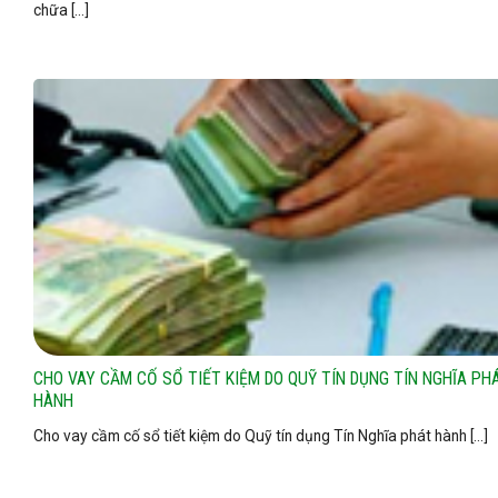
chữa [...]
CHO VAY CẦM CỐ SỔ TIẾT KIỆM DO QUỸ TÍN DỤNG TÍN NGHĨA PH
HÀNH
Cho vay cầm cố sổ tiết kiệm do Quỹ tín dụng Tín Nghĩa phát hành [...]